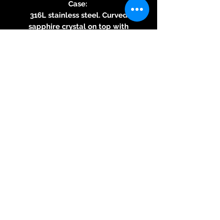
Case:
316L stainless steel. Curved
sapphire crystal on top with
multiple layers of non-reflective
coating, see though sapphire
case back on bottom. Water
resistant to 50 meters (5 ATM).
31 mm. Thickness : 9,9 mm. 50 g.
Movement:
Swiss ETA based components
(2671) high end execution with
hand-finished surfaces with
perlage, bridges and main plate
in black “or”. Blue screws.
Bridges with diamond polished
bevels. Customized Minase rotor.
ETACHRON regulator system.
MPS lubrication-free bearings.
Very high precision TOP range
execution.