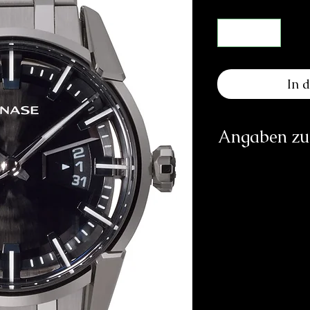
In 
Angaben zur
Herst
Rou
in
https:
Verantwortliche Pe
E