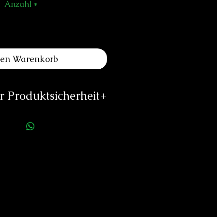
Anzahl
*
den Warenkorb
 Produktsicherheit
ellerinformationen:
Minase
te de Zürich 23
2504 Bienne
Switzerland
fo@minase.com
//minasewatches.com
rson für die Produktsicherheit:
duard Neitzke
Rottauerstr.8