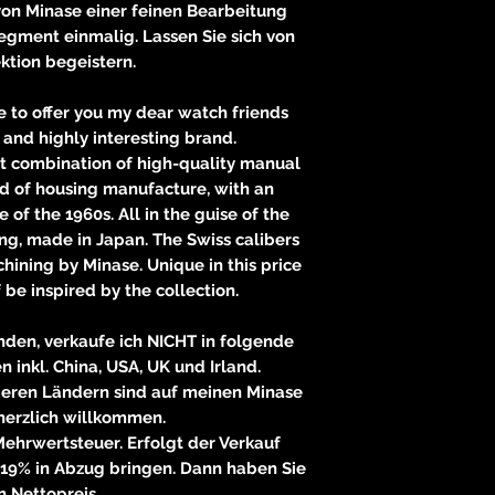
on Minase einer feinen Bearbeitung
egment einmalig. Lassen Sie sich von
ektion begeistern.
e to offer you my dear watch friends
and highly interesting brand.
t combination of high-quality manual
eld of housing manufacture, with an
e of the 1960s. All in the guise of the
ng, made in Japan. The Swiss calibers
chining by Minase. Unique in this price
 be inspired by the collection.
nden, verkaufe ich NICHT in folgende
n inkl. China, USA, UK und Irland.
deren Ländern sind auf meinen Minase
herzlich willkommen.
Mehrwertsteuer. Erfolgt der Verkauf
 19% in Abzug bringen. Dann haben Sie
n Nettopreis.