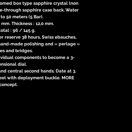
 Domed box type sapphire crystal (non
see-through sapphire case back. Water
 to 50 meters (5 Bar).
 mm. Thickness : 12,0 mm.
otal : 96 / 145 g.
 reserve 38 hours, Swiss ebauches,
hand-made polishing and « perlage »
es and bridges.
dividual components to become a 3-
nsional dial.
and central second hands. Date at 3.
steel with deployment buckle. MORE
concept.