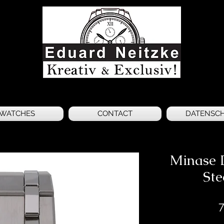
WATCHES
CONTACT
DATENSC
Minase D
Ste
7