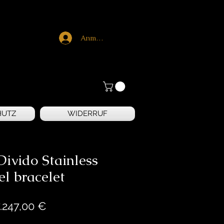
Anmelden
HUTZ
WIDERRUF
ivido Stainless
el bracelet
Preis
.247,00 €