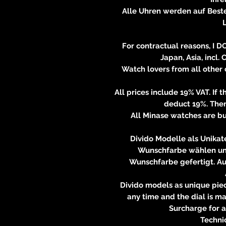
Alle Uhren werden auf Beste
L
For contractual reasons, I D
Japan, Asia, incl.
Watch lovers from all other
All prices include 19% VAT. If 
deduct 19%. Then
All Minase watches are bui
Divido Modelle als Unikate
Wunschfarbe wählen und 
Wunschfarbe gefertigt. Auf
Divido models as unique piec
any time and the dial is ma
Surcharge for a
Technic