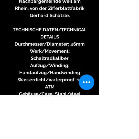
Nachbargemeinde Weil am
Rhein, von der Zifferblattfabrik
Gerhard Schätzle.
TECHNISCHE DATEN/TECHNICAL
DETAILS
Durchmesser/Diameter: 46mm
Werk/Movement:
Schaltradkaliber
Aufzug/Winding:
Handaufzug/Handwinding
Wasserdicht/waterproof: 10
ATM
Gehäuse/Case: Stahl/steel
Glass: Saphirglas
Armband/Strap: Leder
Schließe/Buckle: Stahl/steel
FUNKTION/FUNCTION:
Eindrücker Chronograph /
Monopusher