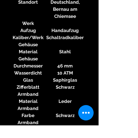
Standort
Deutschland,
Bernau am
Chiemsee
Werk
Aufzug
Handaufzug
Kaliber/Werk
Schaltradkaliber
Gehäuse
Material
Stahl
Gehäuse
Durchmesser
46 mm
Wasserdicht
10 ATM
Glas
Saphirglas
Zifferblatt
Schwarz
Armband
Material
Leder
Armband
Farbe
Schwarz
Armband
Schließe
Dornschließe
Material
Stahl