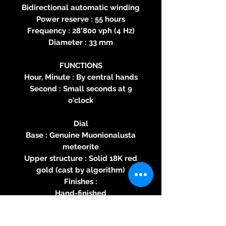
Bidirectional automatic winding
Power reserve : 55 hours
Frequency : 28’800 vph (4 Hz)
Diameter : 33 mm
FUNCTIONS
Hour, Minute : By central hands
Second : Small seconds at 9
o'clock
Dial
Base : Genuine Muonionalusta
meteorite
Upper structure : Solid 18K red
gold (cast by algorithm)
Finishes :
Hand-finished
Hands :
Diamond-polished with