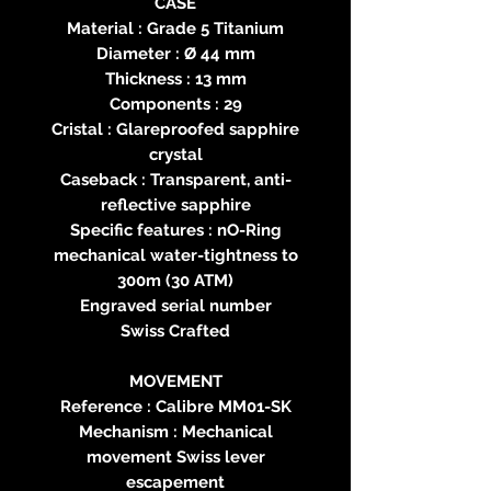
CASE
Material : Grade 5 Titanium
Diameter : Ø 44 mm
Thickness : 13 mm
Components : 29
Cristal : Glareproofed sapphire
crystal
Caseback : Transparent, anti-
reflective sapphire
Specific features : nO-Ring
mechanical water-tightness to
300m (30 ATM)
Engraved serial number
Swiss Crafted
MOVEMENT
Reference : Calibre MM01-SK
Mechanism : Mechanical
movement Swiss lever
escapement