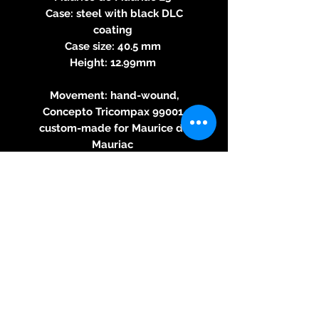
Case: steel with black DLC
coating
Case size: 40.5 mm
Height: 12.99mm
Movement: hand-wound,
Concepto Tricompax 99001,
custom-made for Maurice de
Mauriac
Function: chronograph and
second hand; domed and anti-
reflective sapphire crystal.
Dial: 3 o'clock: chronograph
minute display; 6 o'clock:
Chronograph half hour; 9
o'clock: seconds display
Strap: Custom made leather
strap
Tape colors: black, brown-