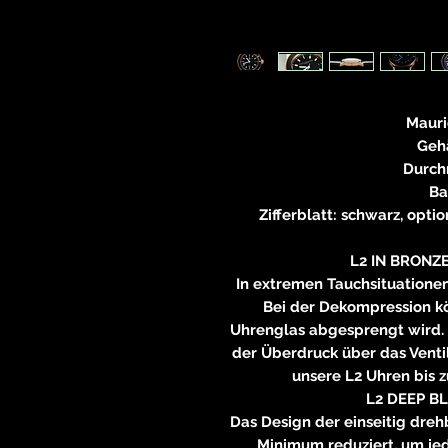
Mauri
Geh
Durch
Ba
Zifferblatt: schwarz, opti
L2 IN BRONZ
In extremen Tauchsituationen
Bei der Dekompression kö
Uhrenglas abgesprengt wird. 
der Überdruck über das Vent
unsere L2 Uhren bis z
L2 DEEP B
Das Design der einseitig dre
Minimum reduziert, um jede