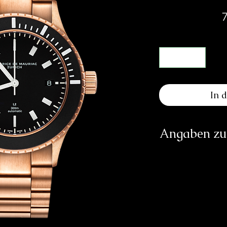
7
In 
Angaben zur
Herst
info@
http
Verantwortliche Pe