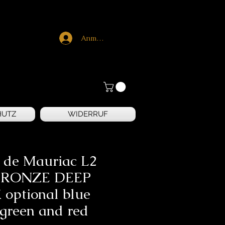
Anmelden
HUTZ
WIDERRUF
 de Mauriac L2
BRONZE DEEP
optional blue
green and red