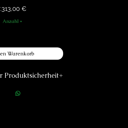
Preis
.313,00 €
Anzahl
*
den Warenkorb
 Produktsicherheit
ellerinformationen:
Atelier MDM
Rämistrasse 5
8001 Zürich
mdm-watches.com
s://mdm-uhren.ch
rson für die Produktsicherheit: