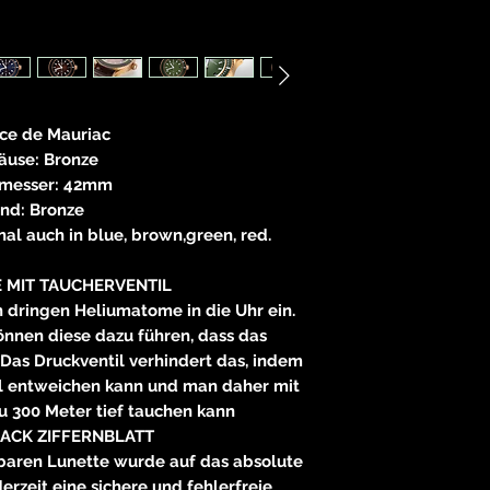
E
83233 
neitzke@
https://ww
ce de Mauriac
äuse: Bronze
messer: 42mm
nd: Bronze
onal auch in blue, brown,green, red.
E MIT TAUCHERVENTIL
 dringen Heliumatome in die Uhr ein.
nnen diese dazu führen, dass das
Das Druckventil verhindert das, indem
il entweichen kann und man daher mit
u 300 Meter tief tauchen kann
LACK ZIFFERNBLATT
hbaren Lunette wurde auf das absolute
rzeit eine sichere und fehlerfreie