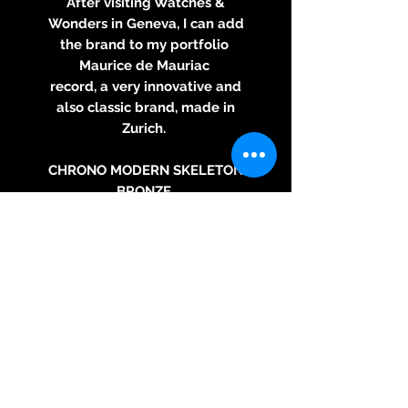
After visiting Watches &
Wonders in Geneva, I can add
the brand to my portfolio
Maurice de Mauriac
record, a very innovative and
also classic brand, made in
Zurich.
CHRONO MODERN SKELETON
BRONZE
MDM.330.SKT.BR.45.BK
Black manufacture movement
(caliber 99001)
bronze case| Ø 45 mm, also
available in 42mm Housing
screwed crown, screwed
pushers | display bottom
Sapphire glass with anti-
reflective coating on both sides,
domed | black suede strap