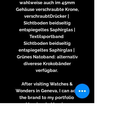
wahlweise auch im 45mm
Gehäuse verschraubte Krone,
verschraubtDrücker |
Sichtboden beidseitig
entspiegeltes Saphirglas |
Textilsportband
Sichtboden beidseitig
entspiegeltes Saphirglas |
Grünes Natoband: alternativ
diverese Krokobänder
verfügbar.
After visiting Watches &
Wonders in Geneva, I can add
the brand to my portfolio
Maurice de Mauriac
record, a very innovative and
also classic brand, made in
Zurich.