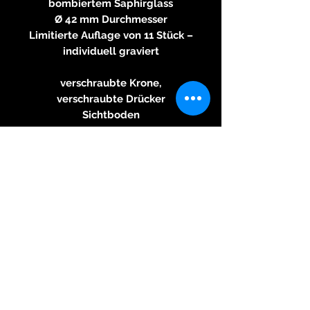
bombiertem Saphirglass
Ø 42 mm Durchmesser
Limitierte Auflage von 11 Stück –
individuell graviert
verschraubte Krone,
verschraubte Drücker
Sichtboden
beidseitig entspiegelt
100 Meter Wasserdicht
Valjoux Werk (ETA 7750)
Stahl mit schwarzer PVD
Beschichtung
DLC geriffelte Lünette mit
bombiertem Saphirglass
Durchmesser Ø 42mm
Textilarmband
Auf 11 Uhren Limitierte Edition
Highlights