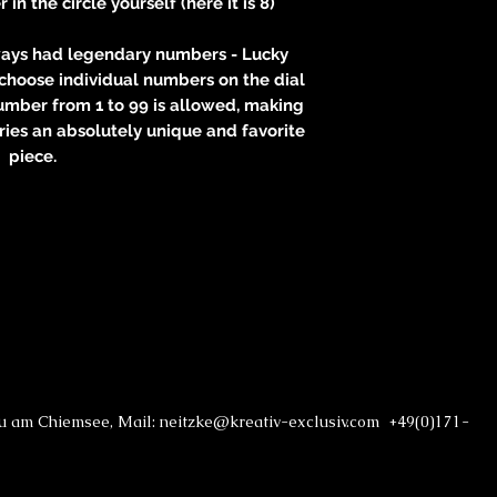
n the circle yourself (here it is 8)
ways had legendary numbers - Lucky
choose individual numbers on the dial
umber from 1 to 99 is allowed, making
ies an absolutely unique and favorite
piece.
au am Chiemsee, Mail: neitzke@kreativ-exclusiv.com +49(0)171-