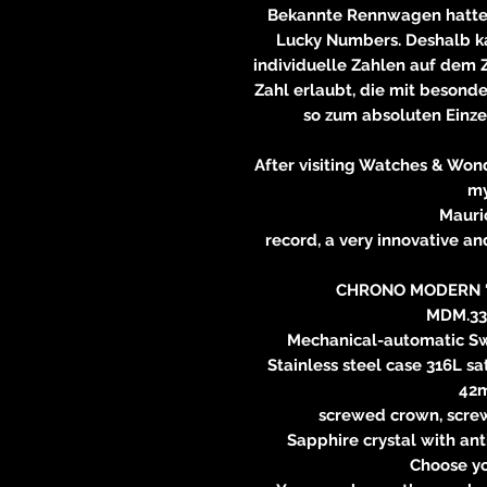
Bekannte Rennwagen hatte
Lucky Numbers. Deshalb k
individuelle Zahlen auf dem Zi
Zahl erlaubt, die mit besond
so zum absoluten Einze
After visiting Watches & Wond
my
Mauri
record, a very innovative an
CHRONO MODERN 
MDM.33
Mechanical-automatic Sw
Stainless steel case 316L sat
42
screwed crown, scre
Sapphire crystal with ant
Choose y