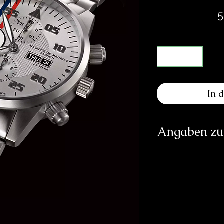
5
In 
Angaben zur
Herst
info@
http
Verantwortliche Pe