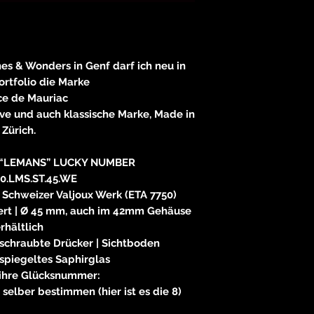
E
83233 
neitzke@
s & Wonders in Genf darf ich neu in
https://ww
rtfolio die Marke
ce de Mauriac
ve und auch klassische Marke, Made in
Zürich.
“LEMANS” LUCKY NUMBER
0.LMS.ST.45.WE
Schweizer Valjoux Werk (ETA 7750)
iert | Ø 45 mm, auch im 42mm Gehäuse
rhältlich
rschraubte Drücker | Sichtboden
tspiegeltes Saphirglas
 ihre Glücksnummer:
 selber bestimmen (hier ist es die 8)