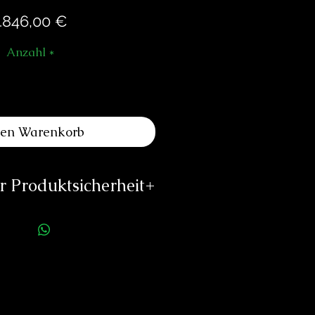
Preis
.846,00 €
Anzahl
*
den Warenkorb
 Produktsicherheit
ellerinformationen:
Atelier MDM
Rämistrasse 5
8001 Zürich
mdm-watches.com
s://mdm-uhren.ch
rson für die Produktsicherheit: