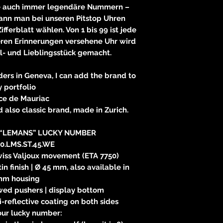
 auch immer legendäre Nummern –
ann man bei unseren Pitstop Uhren
fferblatt wählen. Von 1 bis 99 ist jede
eren Erinnerungen versehene Uhr wird
l- und Lieblingsstück gemacht.
ers in Geneva, I can add the brand to
 portfolio
ce de Mauriac
d also classic brand, made in Zurich.
“LEMANS” LUCKY NUMBER
0.LMS.ST.45.WE
iss Valjoux movement (ETA 7750)
in finish | Ø 45 mm, also available in
mm housing
wed pushers | display bottom
i-reflective coating on both sides
our lucky number: