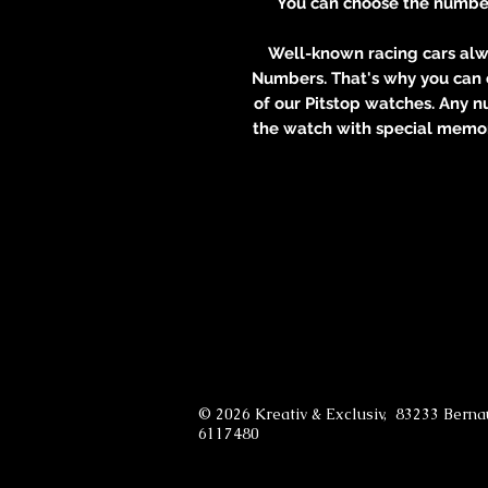
You can choose the number i
Well-known racing cars al
Numbers. That's why you can 
of our Pitstop watches. Any n
the watch with special memor
© 2026 Kreativ & Exclusiv, 83233 Bern
6117480