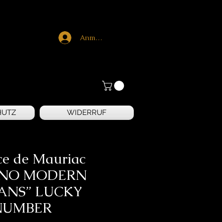
Anmelden
HUTZ
WIDERRUF
ce de Mauriac
NO MODERN
ANS” LUCKY
NUMBER