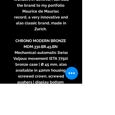
the brand to my portfolio
Maurice de Mauriac
record, a very innovative and
also classic brand, made in
Zurich.
CHRONO MODERN BRONZE
MDM.330.BR.45.BN
Mechanical-automatic Swiss
Valjoux movement (ETA 7750)
bronze case | Ø 45 mm, also
available in 42mm housing
screwed crown, screwed
pushers | display bottom
sapphire crystal with anti-
reflective coating on both sides |
Brown suede strap
TOP execution