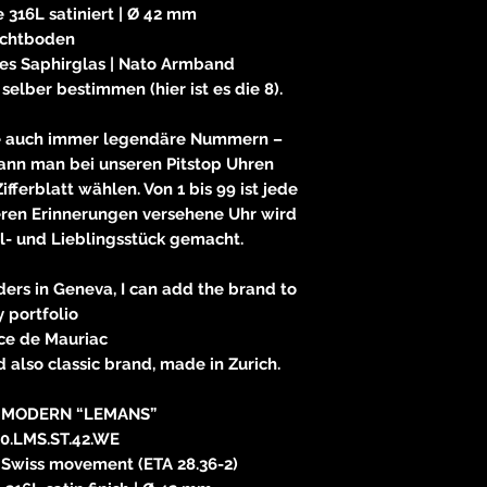
 316L satiniert | Ø 42 mm
ichtboden
tes Saphirglas | Nato Armband
 selber bestimmen (hier ist es die 8).
 auch immer legendäre Nummern –
ann man bei unseren Pitstop Uhren
fferblatt wählen. Von 1 bis 99 ist jede
eren Erinnerungen versehene Uhr wird
l- und Lieblingsstück gemacht.
ers in Geneva, I can add the brand to
 portfolio
ce de Mauriac
d also classic brand, made in Zurich.
 MODERN “LEMANS”
0.LMS.ST.42.WE
 Swiss movement (ETA 28.36-2)