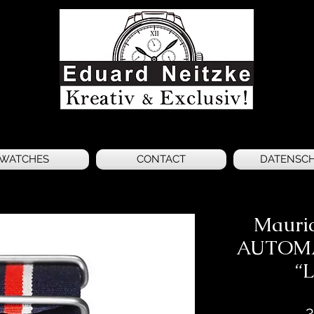
WATCHES
CONTACT
DATENSC
Mauri
AUTOM
“
3