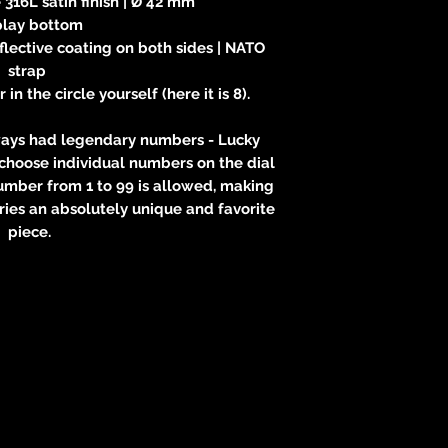
e 316L satin finish | Ø 42 mm
play bottom
eflective coating on both sides | NATO
strap
n the circle yourself (here it is 8).
ways had legendary numbers - Lucky
choose individual numbers on the dial
umber from 1 to 99 is allowed, making
ies an absolutely unique and favorite
piece.