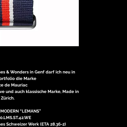
83233 
neitzke@
https://ww
s & Wonders in Genf darf ich neu in
rtfolio die Marke
ce de Mauriac
ve und auch klassische Marke, Made in
Zürich.
 MODERN “LEMANS”
0.LMS.ST.42.WE
es Schweizer Werk (ETA 28.36-2)