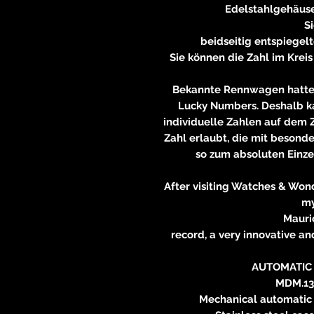
Edelstahlgehäuse
S
beidseitig entspiegel
Sie können die Zahl im Kreis
Bekannte Rennwagen hatte
Lucky Numbers. Deshalb k
individuelle Zahlen auf dem Zi
Zahl erlaubt, die mit besond
so zum absoluten Einze
After visiting Watches & Wond
my
Mauri
record, a very innovative an
AUTOMATIC
MDM.13
Mechanical automatic