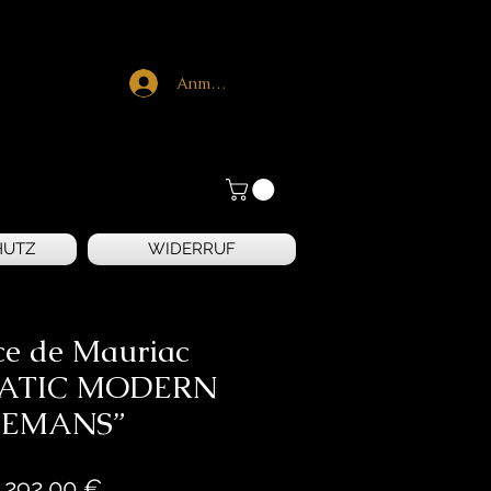
Anmelden
HUTZ
WIDERRUF
ce de Mauriac
ATIC MODERN
LEMANS”
Preis
.292,00 €