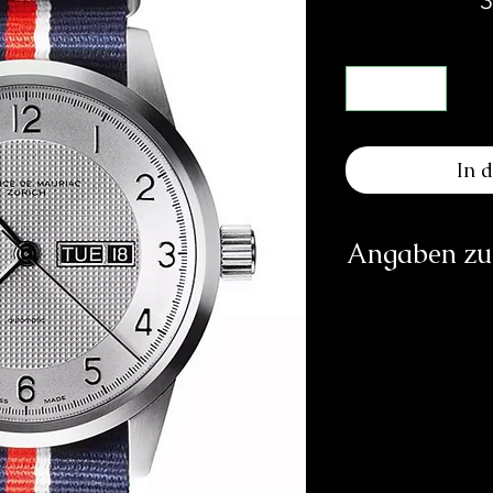
In 
Angaben zur
Herst
info@
http
Verantwortliche Pe
E