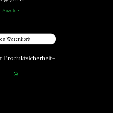
Anzahl
*
den Warenkorb
 Produktsicherheit
ellerinformationen:
Atelier MDM
Rämistrasse 5
8001 Zürich
mdm-watches.com
s://mdm-uhren.ch
rson für die Produktsicherheit:
duard Neitzke