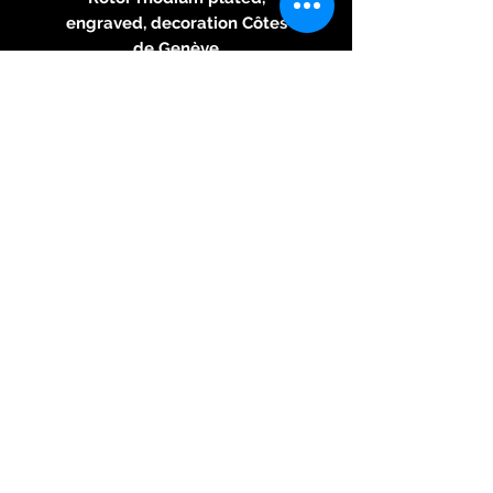
engraved, decoration Côtes
de Genève
Pearlized bridges
Power reserve 42 h
Case:
Ø 42.0 mm, H 12.5 mm
Polished stainless steel
Sapphire crystal
Screwed glass bottom
Screwed bracelet bars
Water resistant to 5 atm
Functions:
Hour, minute, date
Sunrise and sunset times
Hands:
solid titanium, blue
Dial:
silvered with guilloché
Versions: