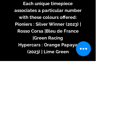
Each unique timepiece
associates a particular number
with these colours offered:
Pioniers : Silver Winner (2023) |
Rosso Corsa |Bleu de France
|Green Racing
Hypercars : Orange Papaya
(2023) | Lime Green
CASE
Material Grade 5 titanium |
Polished and satin-brushed
Diameter 40.7mm
MOVEMENT
Functions Hours | Minutes |
Seconds | 60-second and 30-
minute chronograph counters
Complication Single-pusher