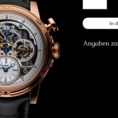
In 
Angaben zur
Herst
Les At
Ru
info
https
Verantwortliche Pe
E
83233 