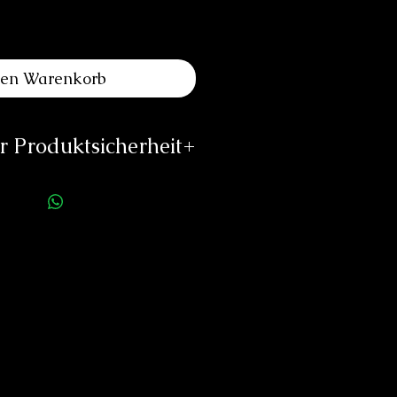
den Warenkorb
 Produktsicherheit
ellerinformationen:
eliers Louis Moinet
e du Temple 1
2072 St Blaise
Switzerland
@louismoinet.com
://louismoinet.com
rson für die Produktsicherheit:
duard Neitzke
Rottauerstr.8
Bernau am Chiemsee