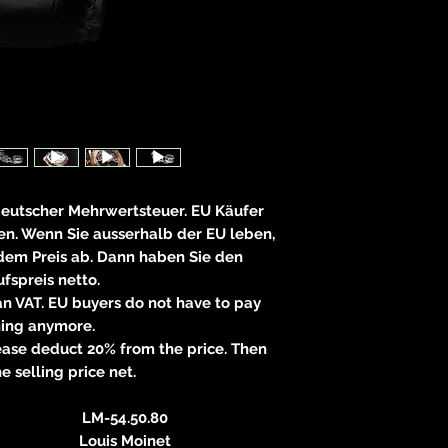
neitzke@
https://ww
 deutscher Mehrwertsteuer. EU Käufer
n. Wenn Sie ausserhalb der EU leben,
 dem Preis ab. Dann haben Sie den
fspreis netto.
n VAT. EU buyers do not have to pay
hing anymore.
please deduct 20% from the price. Then
e selling price net.
LM-54.50.80
Louis Moinet