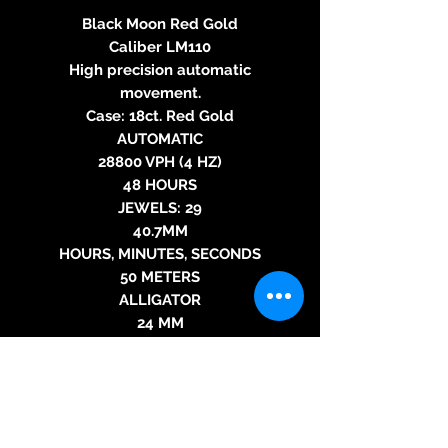
Black Moon Red Gold
Caliber LM110
High precision automatic
movement.
Case: 18ct. Red Gold
AUTOMATIC
28800 VPH (4 HZ)
48 HOURS
JEWELS: 29
40.7MM
HOURS, MINUTES, SECONDS
50 METERS
ALLIGATOR
24 MM
FOLDING CLASP
18ct. Red Gold
MOON DIAL
SWISS MADE
Limited to 28 pieces.