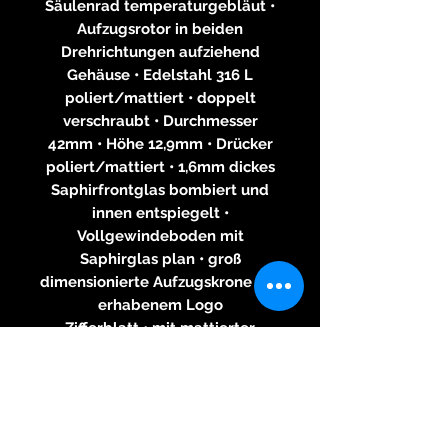
Säulenrad temperaturgebläut •
Aufzugsrotor in beiden
Drehrichtungen aufziehend
Gehäuse • Edelstahl 316 L
poliert/mattiert • doppelt
verschraubt • Durchmesser
42mm • Höhe 12,9mm • Drücker
poliert/mattiert • 1,6mm dickes
Saphirfrontglas bombiert und
innen entspiegelt •
Vollgewindeboden mit
Saphirglas plan • groß
dimensionierte Aufzugskrone mit
erhabenem Logo
Zifferblatt • mit mattierter
Oberfläche • vertiefte Zähler mit
Kreisschliff • Tachymeterskala •
Tag/Nachtanzeige • Zahlen und
Indexe bei dunklen
Zifferblättern mit Super-