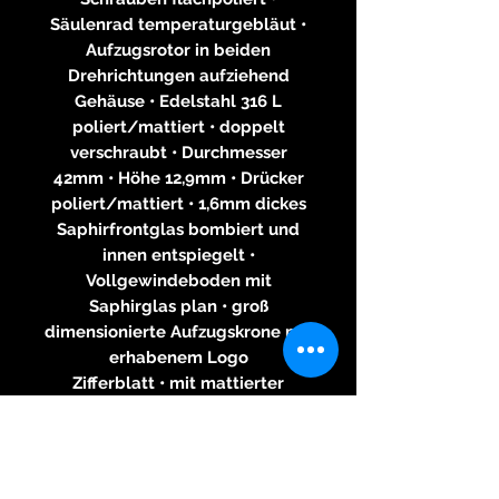
Säulenrad temperaturgebläut •
Aufzugsrotor in beiden
Drehrichtungen aufziehend
Gehäuse • Edelstahl 316 L
poliert/mattiert • doppelt
verschraubt • Durchmesser
42mm • Höhe 12,9mm • Drücker
poliert/mattiert • 1,6mm dickes
Saphirfrontglas bombiert und
innen entspiegelt •
Vollgewindeboden mit
Saphirglas plan • groß
dimensionierte Aufzugskrone mit
erhabenem Logo
Zifferblatt • mit mattierter
Oberfläche • vertiefte Zähler mit
Kreisschliff • Tachymeterskala •
Tag/Nachtanzeige •
Perlmutteinlagen in den kleinen