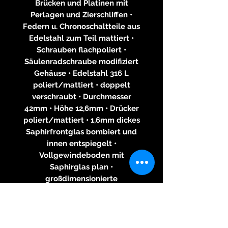
Brücken und Platinen mit
Perlagen und Zierschliffen •
Federn u. Chronoschaltteile aus
Edelstahl zum Teil mattiert •
Schrauben flachpoliert •
Säulenradschraube modifiziert
Gehäuse • Edelstahl 316 L
poliert/mattiert • doppelt
verschraubt • Durchmesser
42mm • Höhe 12,6mm • Drücker
poliert/mattiert • 1,6mm dickes
Saphirfrontglas bombiert und
innen entspiegelt •
Vollgewindeboden mit
Saphirglas plan •
großdimensionierte
Aufzugskrone mit erhabenem
Logo
Zifferblatt • Oberfläche mit
Sonnenschliff • vertiefte Zähler