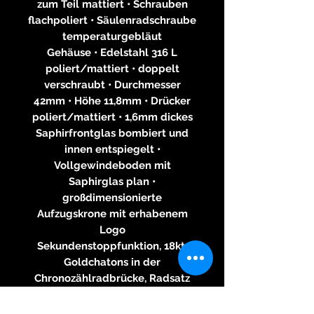
zum Teil mattiert • Schrauben
flachpoliert • Säulenradschraube
temperaturgebläut
Gehäuse • Edelstahl 316 L
poliert/mattiert • doppelt
verschraubt • Durchmesser
42mm • Höhe 11,8mm • Drücker
poliert/mattiert • 1,6mm dickes
Saphirfrontglas bombiert und
innen entspiegelt •
Vollgewindeboden mit
Saphirglas plan •
großdimensionierte
Aufzugskrone mit erhabenem
Logo
Sekundenstoppfunktion, 18kt.
Goldchatons in der
Chronozählradbrücke, Radsatz
anthrazit
Zifferblatt • mit mattierter