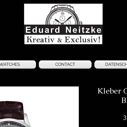
WATCHES
CONTACT
DATENSC
Kleber 
B
3