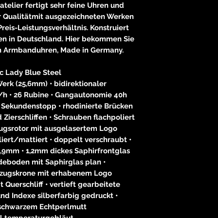
telier fertigt sehr feine Uhren und
r Qualitätmit ausgezeichneten Werken
eis-Leistungsverhältnis. Konstruiert
en in Deutschland. Hier bekommen Sie
n Armbanduhren, Made in Germany.
c Lady Blue Steel
 Werk (25,6mm) • bidirektionaler
/h • 26 Rubine • Gangautonomie 40h
 Sekundenstopp • rhodinierte Brücken
Zierschliffen • Schrauben flachpoliert
ugsrotor mit ausgelasertem Logo
iert/mattiert • doppelt verschraubt •
9mm • 1,2mm dickes Saphirfrontglas
deboden mit Saphirglas plan •
fzugskrone mit erhabenem Logo
t Querschliff • vertieft gearbeitete
nd Indexe silberfarbig gedruckt •
 schwarzem Echtperlmutt
hl temperaturgebläut