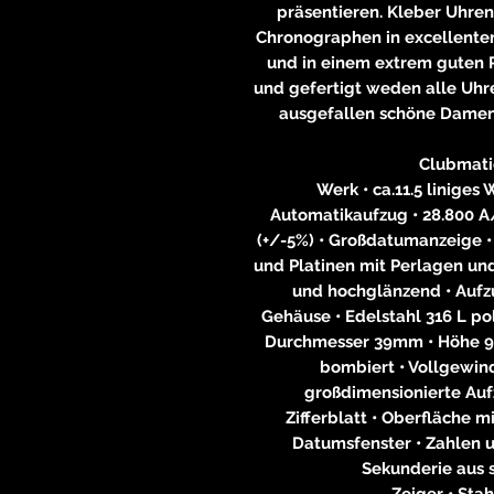
präsentieren. Kleber Uhrena
Chronographen in excellente
und in einem extrem guten Pr
und gefertigt weden alle Uhr
ausgefallen schöne Dame
Clubmati
Werk • ca.11.5 liniges
Automatikaufzug • 28.800 A
(+/-5%) • Großdatumanzeige •
und Platinen mit Perlagen und 
und hochglänzend • Aufz
Gehäuse • Edelstahl 316 L pol
Durchmesser 39mm • Höhe 9,
bombiert • Vollgewin
großdimensionierte Au
Zifferblatt • Oberfläche mi
Datumsfenster • Zahlen u
Sekunderie aus
Zeiger • Sta