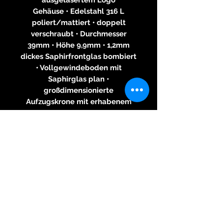
Gehäuse • Edelstahl 316 L
poliert/mattiert • doppelt
verschraubt • Durchmesser
39mm • Höhe 9,9mm • 1,2mm
dickes Saphirfrontglas bombiert
• Vollgewindeboden mit
Saphirglas plan •
großdimensionierte
Aufzugskrone mit erhabenem
Logo
Zifferblatt • Oberfläche matt
lackiert • vertieft gearbeitete
Datumsfenster • Zahlen und
Indexe weiss gedruckt •
Sekunderie mit echtem
Schwarzperlmutt
Zeiger • Stahl mit Super-
LumiNova nachtleuchtend
belegt