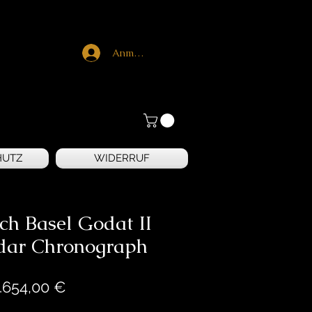
Anmelden
HUTZ
WIDERRUF
h Basel Godat II
ndar Chronograph
Preis
.654,00 €