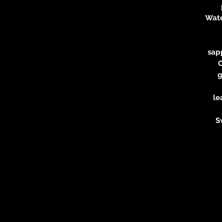
Wate
sapp
g
le
S