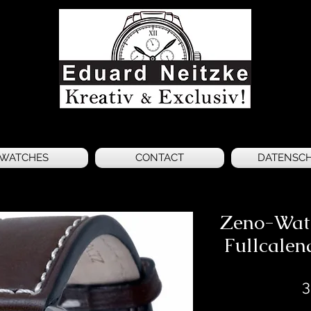
WATCHES
CONTACT
DATENSC
Zeno-Watc
Fullcale
3