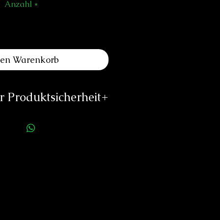
Anzahl
*
den Warenkorb
 Produktsicherheit
ellerinformationen:
ZENO-WATCH
-PHILIPP HUBER SA
Postfach 466
4009 Basel
SCHWEIZ
o@zeno-watch.ch
//www.zeno-watch.ch
rson für die Produktsicherheit:
duard Neitzke