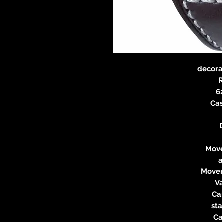
decor
R
6
Ca
Move
Movem
Va
Ca
sta
Ca