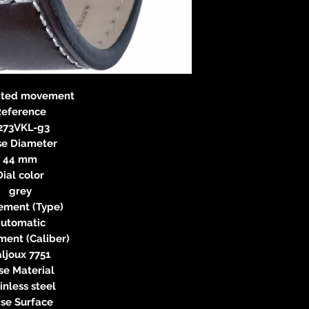
83233 
neitzke@
https://ww
ated movement
eference
273VKL-g3
se Diameter
44 mm
Dial color
grey
ment (Type)
automatic
ent (Caliber)
ljoux 7751
se Material
inless steel
se Surface