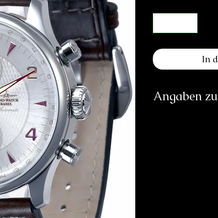
In 
Angaben zur
Herst
PATRIK
inf
https:
Verantwortliche Pe
E