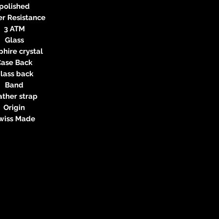
polished
r Resistance
3 ATM
Glass
hire crystal
Case Back
lass back
Band
ather strap
Origin
wiss Made