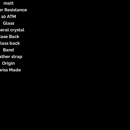
matt
r Resistance
10 ATM
Glass
eral crystal
Case Back
lass back
Band
ather strap
Origin
wiss Made