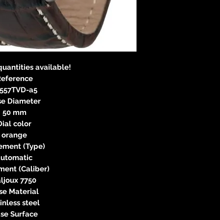
83233 
neitzke@
https://ww
quantities available!
eference
557TVD-a5
se Diameter
50 mm
Dial color
orange
ment (Type)
automatic
ent (Caliber)
ljoux 7750
se Material
inless steel
se Surface