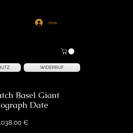
Anmelden
HUTZ
WIDERRUF
tch Basel Giant
ograph Date
Preis
.038,00 €