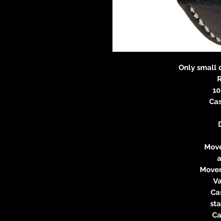
Only small 
R
10
Ca
Move
Movem
Va
Ca
sta
Ca