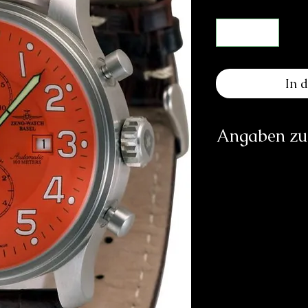
In 
Angaben zur
Herst
PATRIK
inf
https:
Verantwortliche Pe
E