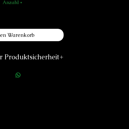
Anzahl
*
den Warenkorb
 Produktsicherheit
ellerinformationen:
ZENO-WATCH
-PHILIPP HUBER SA
Postfach 466
4009 Basel
SCHWEIZ
o@zeno-watch.ch
//www.zeno-watch.ch
rson für die Produktsicherheit:
duard Neitzke