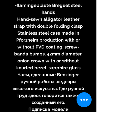
-flammgebläute Breguet steel
hands
Hand-sewn alligator leather
strap with double folding clasp
Stainless steel case made ​​in
Pforzheim production with or
without PVD coating, screw-
banda bumps, 42mm diameter,
onion crown with or without
knurled bezel, sapphire glass
Часы, сделанные Benzinger
ручной работы шедевры
высокого искусства. Где ручной
труд здесь говорится также
созданный его.
Подписка модели
Handguillochiertes двух частей
набора в серебро с
оригинальным Breguet Frost