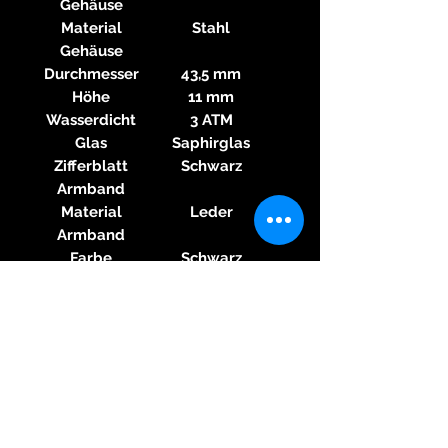
Gehäuse
Material
Stahl
Gehäuse
Durchmesser
43,5 mm
Höhe
11 mm
Wasserdicht
3 ATM
Glas
Saphirglas
Zifferblatt
Schwarz
Armband
Material
Leder
Armband
Farbe
Schwarz
Armband
Stegbreite
20
mm Größenberate
r
Schließe
Dornschließe
Material
Stahl
Schließe
Sonstiges