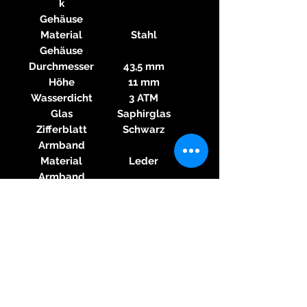
k
Gehäuse
Material
Stahl
Gehäuse
Durchmesser
43,5 mm
Höhe
11 mm
Wasserdicht
3 ATM
Glas
Saphirglas
Zifferblatt
Schwarz
Armband
Material
Leder
Armband
Farbe
Schwarz
Armband
Stegbreite
20
mm Größenberater
Schließe
Dornschließe
Material
Stahl
Schließe
Sonstiges