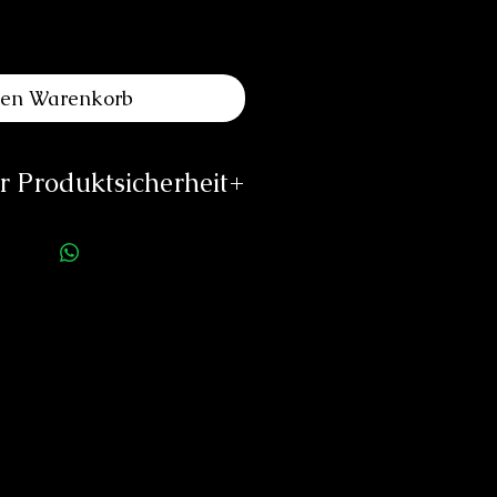
den Warenkorb
 Produktsicherheit
ellerinformationen:
pos Uhren AG
othurnstrasse 44
2543 Lengnau
Schweiz
info@epos.ch
ttps://epos.ch
rson für die Produktsicherheit:
duard Neitzke
Rottauerstr.8
Bernau am Chiemsee