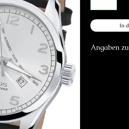
In 
Angaben zur
Herst
E
Sol
h
Verantwortliche Pe
E
83233 