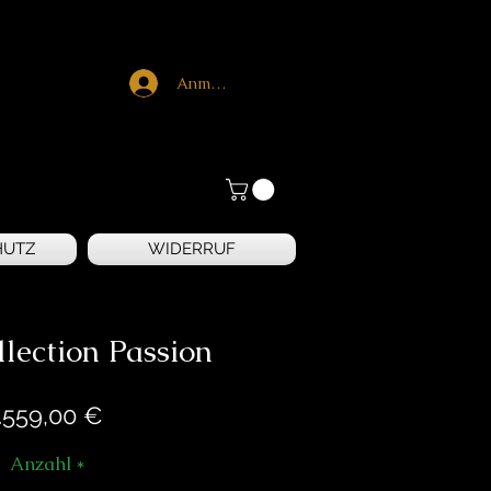
Anmelden
HUTZ
WIDERRUF
lection Passion
Preis
.559,00 €
Anzahl
*