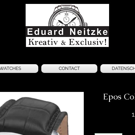
WATCHES
CONTACT
DATENSC
Epos Col
1