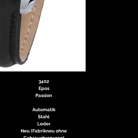
neitzke@
https://ww
3402
Epos
Passion
Automatik
Stahl
Leder
Neu (Fabrikneu ohne
Gebrauchsspuren)