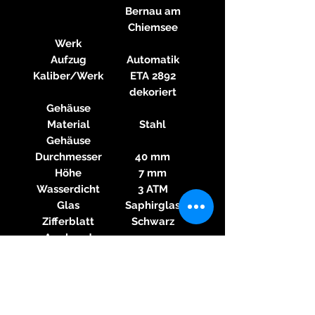
Bernau am
Chiemsee
Werk
Aufzug
Automatik
Kaliber/Werk
ETA 2892
dekoriert
Gehäuse
Material
Stahl
Gehäuse
Durchmesser
40 mm
Höhe
7 mm
Wasserdicht
3 ATM
Glas
Saphirglas
Zifferblatt
Schwarz
Armband
Material
Leder
Armband
Farbe Armband
Schwarz
Schließe
Dornschließe