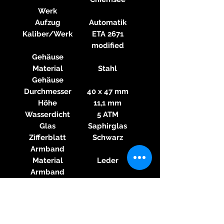
Werk
Aufzug
Automatik
Kaliber/Werk
ETA 2671
modified
Gehäuse
Material
Stahl
Gehäuse
Durchmesser
40 x 47 mm
Höhe
11,1 mm
Wasserdicht
5 ATM
Glas
Saphirglas
Zifferblatt
Schwarz
Armband
Material
Leder
Armband
Farbe
Schwarz
Armband
Schließe
Dornschließe
Material
Stahl