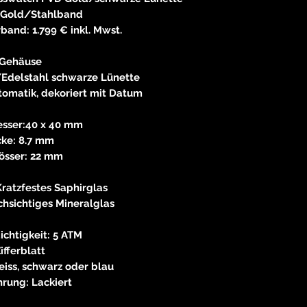
E
 Gold/Stahlband
and: 1.799 € inkl. Mwst.
83233 
neitzke@
https://ww
Gehäuse
/Edelstahl schwarze Lünette
omatik, dekoriert mit Datum
sser:40 x 40 mm
cke: 8.7 mm
össer: 22 mm
Kratzfestes Saphirglas
chsichtiges Mineralglas
chtigkeit: 5 ATM
ifferblatt
eiss, schwarz oder blau
rung: Lackiert