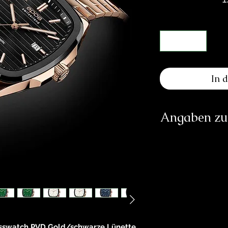
In 
Angaben zur
Herst
E
Sol
h
Verantwortliche Pe
esswatch PVD Gold/schwarze Lünette