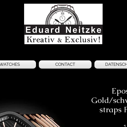
WATCHES
CONTACT
DATENSC
Epo
Gold/sch
straps 
1