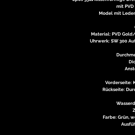
mit PVD
Model mit Lederb
Material: PVD Gold
Uhrwerk: SW 300 Aut
Durchme
Di
Anst
Vorderseite: 
Rückseite: Dur
Wasserdi
Z
Farbe: Grün, w
Ausfüh