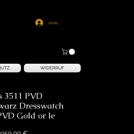
Anmelden
HUTZ
WIDERRUF
s 3511 PVD
warz Dresswatch
PVD Gold or le
Preis
.959,00 €