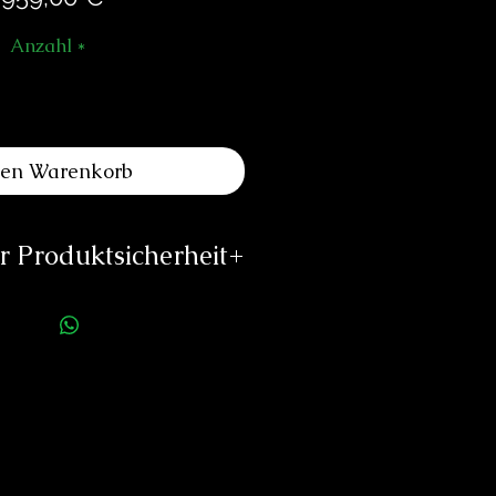
Anzahl
*
den Warenkorb
 Produktsicherheit
ellerinformationen:
pos Uhren AG
othurnstrasse 44
2543 Lengnau
Schweiz
info@epos.ch
ttps://epos.ch
rson für die Produktsicherheit: