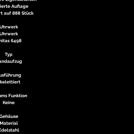
neitzke@
ierte Auflage
https://ww
rt auf 888 Stück
Uhrwerk
Uhrwerk
nitas 6498
Typ
andaufzug
usführung
kelettiert
ums Funktion
Keine
Gehäuse
Material
Edelstahl