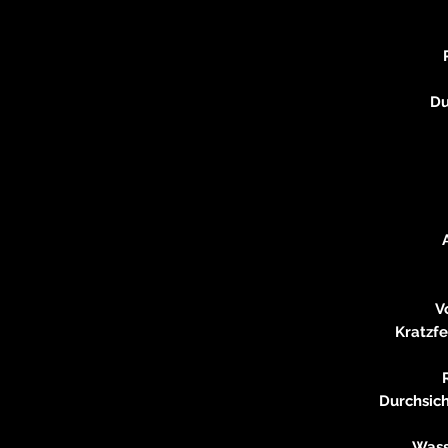
Du
V
Kratzfe
Durchsich
Wass