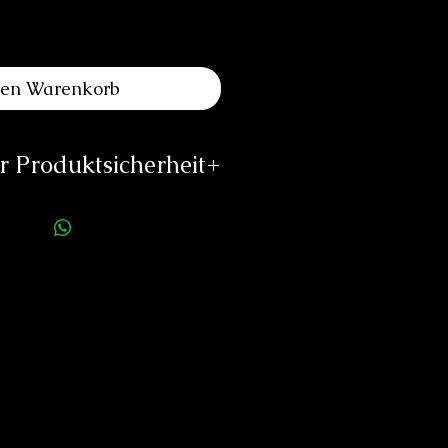
den Warenkorb
 Produktsicherheit
ellerinformationen:
pos Uhren AG
othurnstrasse 44
2543 Lengnau
Schweiz
info@epos.ch
ttps://epos.ch
rson für die Produktsicherheit:
duard Neitzke
Rottauerstr.8
Bernau am Chiemsee