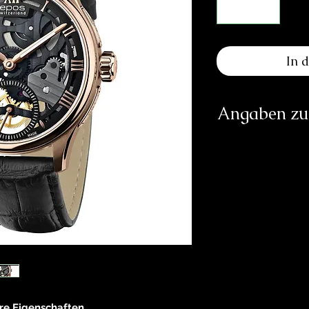
In 
Angaben zur
Herst
E
Sol
h
Verantwortliche Pe
E
83233 
re Eigenschaften