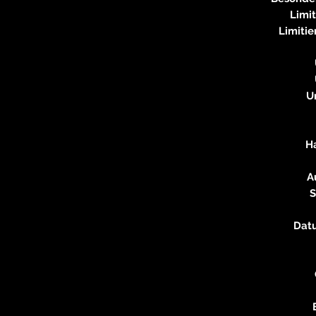
Limit
Limitie
U
H
A
S
Dat