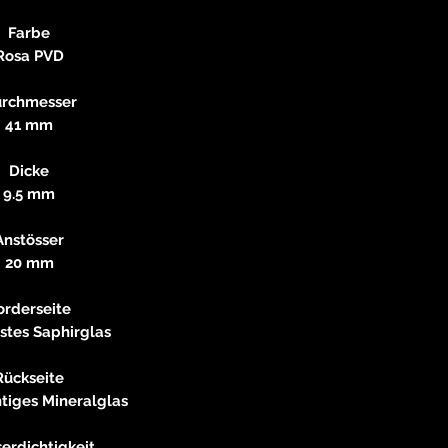
Farbe
Rosa PVD
rchmesser
41 mm
Dicke
9.5 mm
Anstösser
20 mm
orderseite
stes Saphirglas
Rückseite
tiges Mineralglas
erdichtigkeit