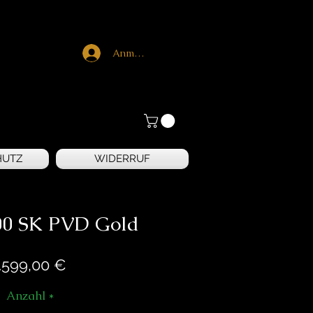
Anmelden
HUTZ
WIDERRUF
00 SK PVD Gold
Preis
.599,00 €
Anzahl
*