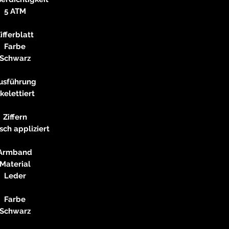
5 ATM
ifferblatt
Farbe
Schwarz
usführung
kelettiert
Ziffern
ch appliziert
Armband
Material
Leder
Farbe
Schwarz