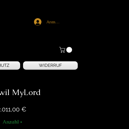
Anmelden
HUTZ
WIDERRUF
wil MyLord
Preis
2.011,00 €
Anzahl
*