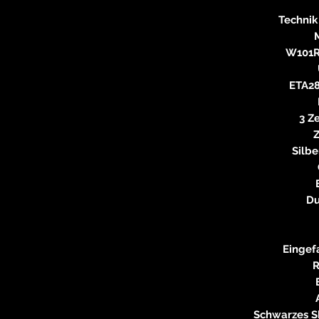
Technik
M
W101R
ETA28
3 Z
Z
Silbe
Du
Eingefa
Schwarzes S