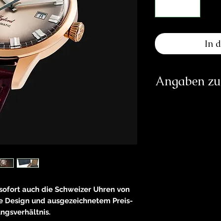
In 
Angaben zur
Herst
Ru
2300 
http
Verantwortliche Pe
E
sofort auch die Schweizer Uhren von
ge Design und ausgezeichnetem Preis-
83233 
ngsverhältnis.