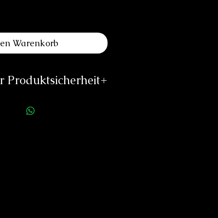
den Warenkorb
 Produktsicherheit
ellerinformationen:
Darwil SA
e des Ormes 22
La Chaux-de-Fonds
Schweiz
cs@darwil.ch
s://www.darwil.ch
rson für die Produktsicherheit:
duard Neitzke
Rottauerstr.8
Bernau am Chiemsee