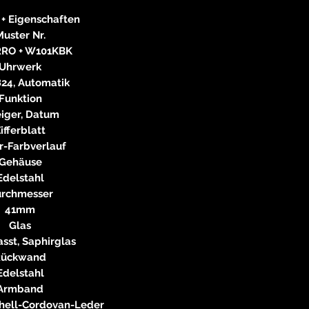
neitzke@
https://ww
 + Eigenschaften
uster Nr.
RO + W101KBK
Uhrwerk
24, Automatik
Funktion
eiger, Datum
ifferblatt
r-Farbverlauf
Gehäuse
Edelstahl
rchmesser
41mm
Glas
sst, Saphirglas
Rückwand
Edelstahl
Armband
hell-Cordovan-Leder