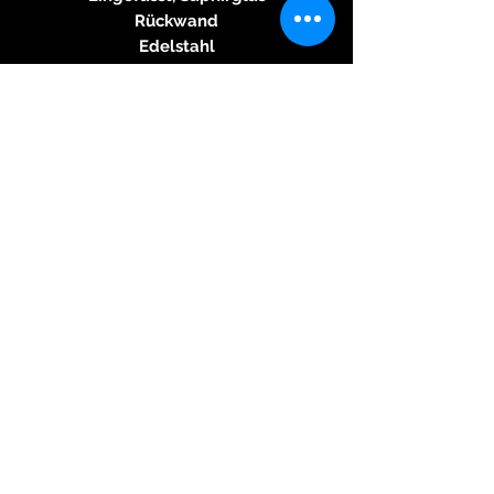
Rückwand
Edelstahl
Armband
Edelstahl
Schließe
Edelstahl Faltschliesse
Wasserdichtigkeit
50M
Herkunftsland
Schweiz
Angaben zur
Produktsicherheit
Herstellerinformationen:
Darwil SA
Rue des Ormes 22
2300 La Chaux-de-Fonds
© 2026 Kreativ & Exclusiv, 83233