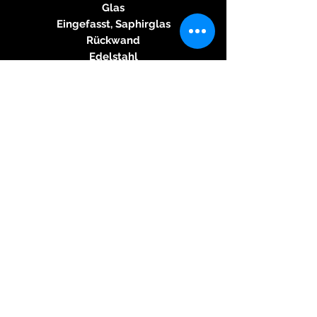
Glas
Eingefasst, Saphirglas
Rückwand
Edelstahl
Armband
zweifarbiges Kalbsleder
Schließe
Edelstahl-Dornschließe
Wasserdichtigkeit
50M
Herkunftsland
Schweiz
Angaben zur
Produktsicherheit
Herstellerinformationen:
Darwil SA
Rue des Ormes 22