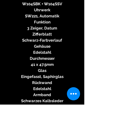
W104SBK + W104SSV
Uhrwerk
SW221, Automatik
Funktion
3 Zeiger, Datum
Zifferblatt
Schwarz-Farbverlauf
Gehäuse
Edelstahl
Durchmesser
41 x 47.5mm
Glas
Eingefasst, Saphirglas
Rückwand
Edelstahl
Armband
Schwarzes Kalbsleder
Schließe
Edelstahl-Dornschließe