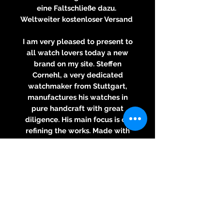
eine Faltschließe dazu.
Weltweiter kostenloser Versand
I am very pleased to present to
all watch lovers today a new
brand on my site. Steffen
Cornehl, a very dedicated
watchmaker from Stuttgart,
manufactures his watches in
pure handcraft with great
diligence. His main focus is on
refining the works. Made with
handmade 3/4 plate with
screwed gold chatons and
gooseneck fine adjustment.
Also includes the hand-
engraved balance cock
For contractual reasons, I do not
sell in the following countries: