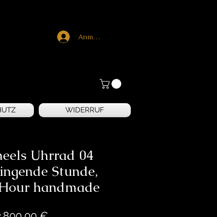
Anmelden
HUTZ
WIDERRUF
eels Uhrrad 04
ringende Stunde,
 Hour handmade
Preis
2.800,00 €