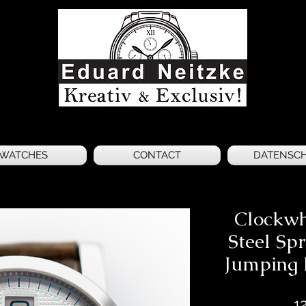
WATCHES
CONTACT
DATENSC
Clockwh
Steel Sp
Jumping
1