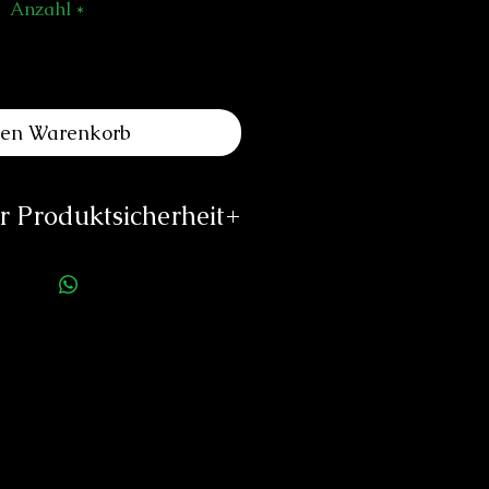
Anzahl
*
den Warenkorb
 Produktsicherheit
ellerinformationen:
aude Meylan SA
wn Hall Road 2
344 The Abbey
Switzerland
@claudemeylan.ch
/www.claudemeylan.ch
rson für die Produktsicherheit:
duard Neitzke
Rottauerstr.8