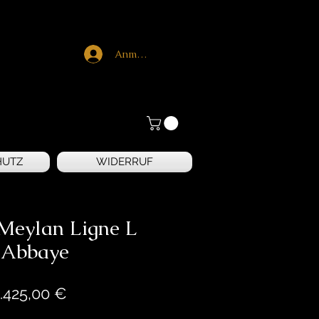
Anmelden
HUTZ
WIDERRUF
Meylan Ligne L
´Abbaye
Preis
.425,00 €