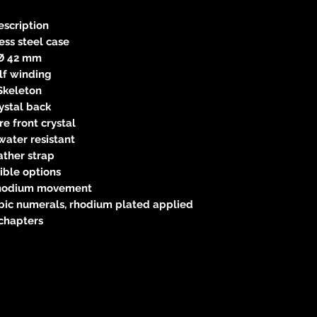
83233 
neitzke@
escription
https://ww
ess steel case
Ø 42 mm
lf winding
Skeleton
ystal back
e front crystal
water resistant
ather strap
ible options
rhodium movement
abic numerals, rhodium plated applied
chapters