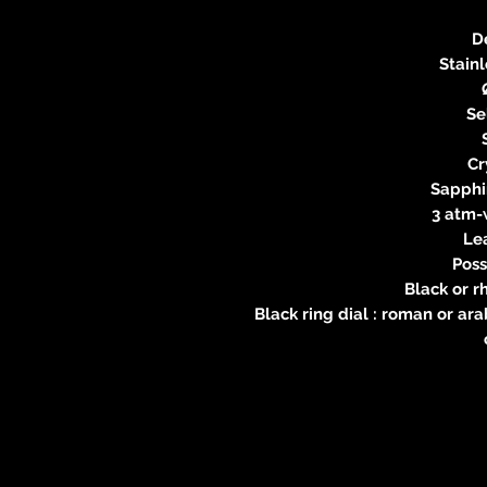
D
Stainl
Se
Cr
Sapphir
3 atm-
Le
Poss
Black or 
Black ring dial : roman or ar