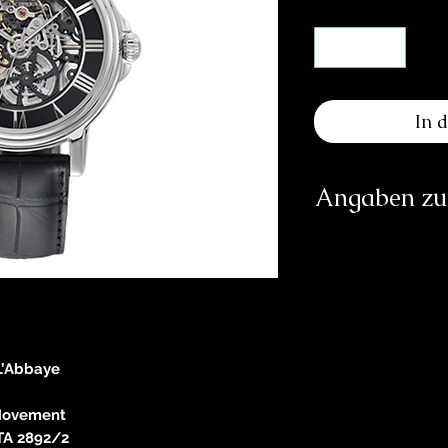
In 
Angaben zur
Herst
Cl
To
1
info
L’Abbaye
https:/
Verantwortliche Pe
ovement
E
TA 2892/2