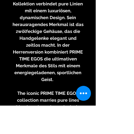
Kollektion verbindet pure Linien
mit einem luxuriösen,
dynamischen Design. Sein
herausragendes Merkmal ist das
zwölfeckige Gehäuse, das die
Handgelenke elegant und
zeitlos macht. In der
Herrenversion kombiniert PRIME
TIME EGOS die ultimativen
Merkmale des Stils mit einem
energiegeladenen, sportlichen
Geist.
The iconic PRIME TIME EGOS
collection marries pure lines
with a luxurious, dynamic design.
Its outstanding feature is the
dodecagonal case, which brings
an elegance to wrists that defies