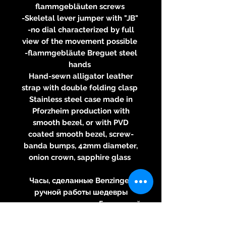
flammgebläuten screws
-Skeletal lever jumper with "JB"
-no dial characterized by full
view of the movement possible
-flammgebläute Breguet steel
hands
Hand-sewn alligator leather
strap with double folding clasp
Stainless steel case made ​​in
Pforzheim production with
smooth bezel, or with PVD
coated smooth bezel, screw-
banda bumps, 42mm diameter,
onion crown, sapphire glass
Часы, сделанные Benzinger
ручной работы шедевры
высокого искусства. Где ручной
труд здесь говорится также