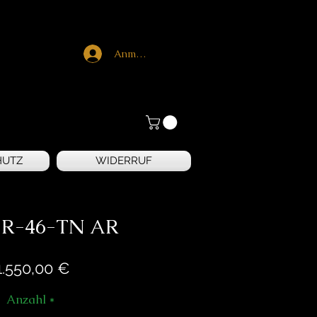
Anmelden
HUTZ
WIDERRUF
 R-46-TN AR
Preis
1.550,00 €
Anzahl
*