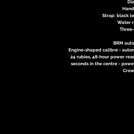
Dia
Hands
Strap: black l
Water 
Three
BRM aut
Engine-shaped calibre - autom
24 rubies, 48-hour power rese
seconds in the centre - power
Crown