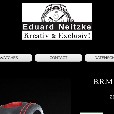
WATCHES
CONTACT
DATENSC
B.R.M
2