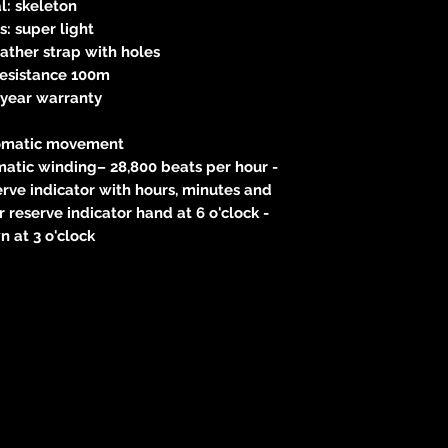
l: skeleton
: super light
eather strap with holes
resistance 100m
-year warranty
omatic movement
atic winding– 28,800 beats per hour -
rve indicator with hours, minutes and
 reserve indicator hand at 6 o'clock -
 at 3 o'clock