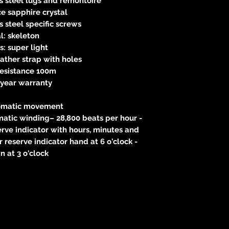
ss steel lugs and remontoire
e sapphire crystal
ss steel specific screws
l: skeleton
: super light
eather strap with holes
resistance 100m
-year warranty
omatic movement
atic winding– 28,800 beats per hour -
rve indicator with hours, minutes and
 reserve indicator hand at 6 o'clock -
 at 3 o'clock