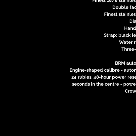
Finest 18/8 stainle
Double fac
Finest stainle
Dia
Hands
Strap: black l
Water 
Three
BRM aut
Engine-shaped calibre - autom
24 rubies, 48-hour power rese
seconds in the centre - power
Crown