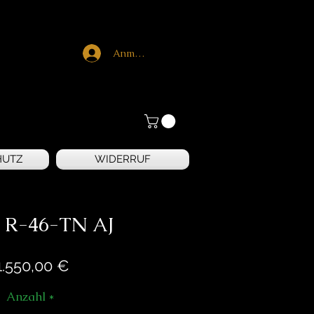
Anmelden
HUTZ
WIDERRUF
 R-46-TN AJ
Preis
1.550,00 €
Anzahl
*