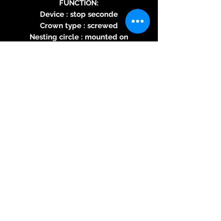
FUNCTION:
Device : stop seconde
Crown type : screwed
Nesting circle : mounted on
shock absorbers
Pendulum type : shockproof
Chronograph : 60-second
chronograph, 30-minute and 12-
hour counters
Date corrector : at 10 o'clock
Upper pusher : chronograph
start/stop
Lower pusher : chronograph
back to zero
Power reserve : 46h
Date : No
Waterproofing : 100 meters
WRISTBAND:
Space between lugs : 22x19 mm