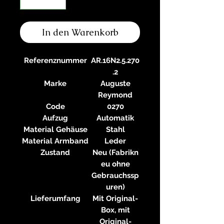
In den Warenkorb
Referenznummer
AR.16N2.5.270
.2
Marke
Auguste
Reymond
Code
0270
Aufzug
Automatik
Material Gehäuse
Stahl
Material Armband
Leder
Zustand
Neu (Fabrikn
eu ohne
Gebrauchssp
uren)
Lieferumfang
Mit Original-
Box, mit
Original-