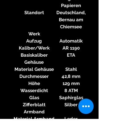
Papieren
Standort
Deutschland,
Bernau am
Chiemsee
Werk
Aufzug
Automatik
Kaliber/Werk
AR 1190
Basiskaliber
ETA
Gehäuse
Material Gehäuse
Stahl
Durchmesser
42,8 mm
Höhe
129 mm
Wasserdicht
8 ATM
Glas
Saphirglas
Zifferblatt
Silber
Armband
Material Armband
Leder
Farbe Armband
Schwarz
Schließe
Dornschließe