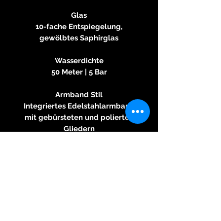
Glas
10-fache Entspiegelung,
gewölbtes Saphirglas
Wasserdichte
50 Meter | 5 Bar
Armband Stil
Integriertes Edelstahlarmband
mit gebürsteten und polierten
Gliedern
Wahlweise auch mit schwarzem
Kalbslederband: 1.473 € inkl.
Mwst. (VAT)
Echtes Kalbslederarmband in
Schwarz mit
Faltschmetterlingsschließe
Zusätzliches echtes