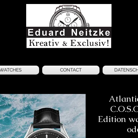
WATCHES
CONTACT
DATENSC
Atlant
C.O.S.
Edition w
od