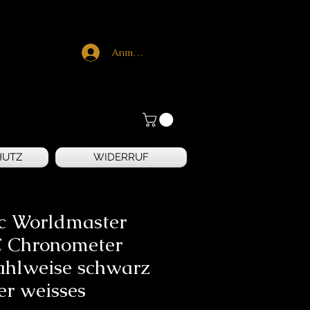
Anmelden
HUTZ
WIDERRUF
ic Worldmaster
C Chronometer
ahlweise schwarz
er weisses