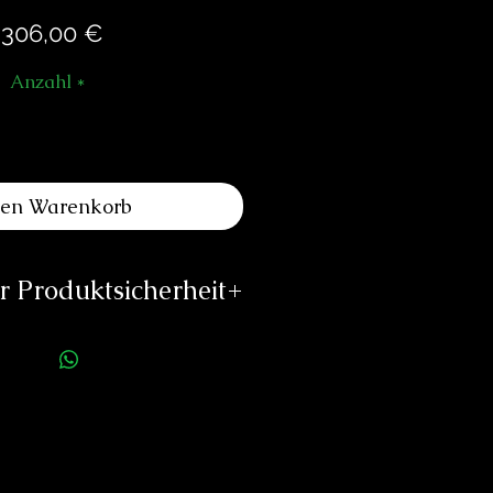
Preis
.306,00 €
Anzahl
*
den Warenkorb
 Produktsicherheit
ellerinformationen:
 Watch Production Ltd.
othurnstrasse 44
 – 2543 Lengnau
Schweiz
info@atlantic-watch.ch
/atlanmticwatches.ch