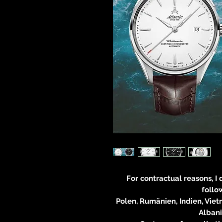
For contractual reasons, I
follo
Polen, Rumänien, Indien, Viet
Alban