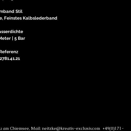
mband Stil
e, Feinstes Kalbslederband
sserdichte
Meter | 5 Bar
Referenz
2781.41.21
au am Chiemsee, Mail: neitzke@kreativ-exclusiv.com +49(0)171-