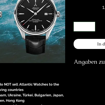
1
In 
Angaben zur
Herst
Atlantic
Sol
 do NOT sell Atlantic Watches to the
CH
wing countries
nam, Ukraine, Türkei, Bulgarien, Japan,
E-Mail: 
ien, Hong Kong
https:/