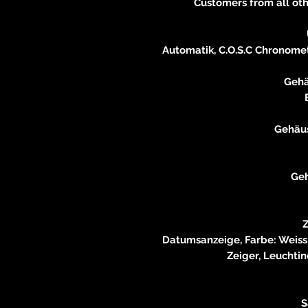
Customers from all oth
Automatik, C.O.S.C Chronomete
Gehä
Gehäu
Geh
Z
Datumsanzeige, Farbe: Weiss
Zeiger, Leuchtin
S