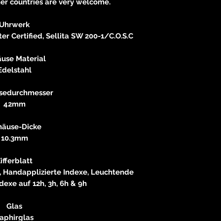
er countries are very welcome.
Verantwortliche Pe
E
Uhrwerk
r Certified, Sellita SW 200-1/C.O.S.C
83233 
neitzke@
use Material
https://ww
Edelstahl
sedurchmesser
42mm
äuse-Dicke
10.3mm
ifferblatt
, Handapplizierte Indexe, Leuchtende
dexe auf 12h, 3h, 6h & 9h
Glas
aphirglas