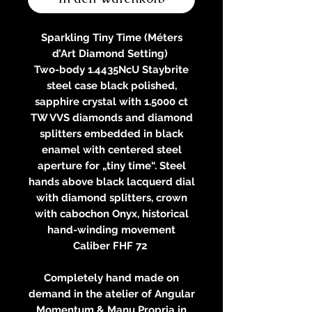
Sparkling Tiny Time (Méters
d’Art Diamond Setting)
Two-body 1.4435NcU Staybrite
steel case black polished,
sapphire crystal with 1.5000 ct
TW VVS diamonds and diamond
splitters embedded in black
enamel with centered steel
aperture for „tiny time“. Steel
hands above black lacquerd dial
with diamond splitters, crown
with cabochon Onyx, historical
hand-winding movement
Caliber FHF 72
Completely hand made on
demand in the atelier of Angular
Momentum & Manu Propria in