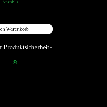
Anzahl
*
den Warenkorb
 Produktsicherheit
ellerinformationen:
m of Switzerland & The TIME
GALLERY
ulverstrasse 8
igen-Bern, Switzerland
gularmomentum.com
w.angularmomentum.com
rson für die Produktsicherheit:
duard Neitzke
Rottauerstr.8