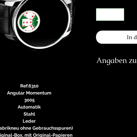
In 
Angaben zur
Herst
Angular Momentu
Ref.6310
Angular Momentum
P
3005
3063 Itt
info@an
Automatik
https://ww
Stahl
Verantwortliche Pe
Leder
E
abrikneu ohne Gebrauchsspuren)
iginal-Box, mit Original-Papieren