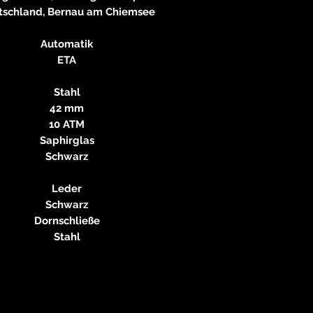
83233 
tschland, Bernau am Chiemsee
neitzke@
https://ww
Automatik
ETA
Stahl
42 mm
10 ATM
Saphirglas
Schwarz
Leder
Schwarz
Dornschließe
Stahl